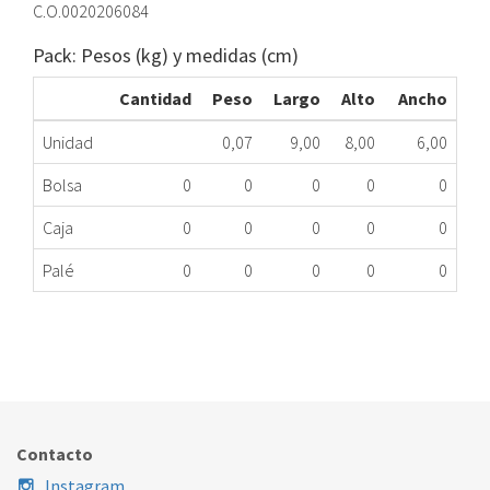
C.O.0020206084
Pack: Pesos (kg) y medidas (cm)
Cantidad
Peso
Largo
Alto
Ancho
Unidad
0,07
9,00
8,00
6,00
Bolsa
0
0
0
0
0
Caja
0
0
0
0
0
Palé
0
0
0
0
0
ELECTRODO CALENTADOR VAILLANT 0020206084
309.60.0053
Nombre Marca
Modelo
Código Fabricante
Contacto
Instagram