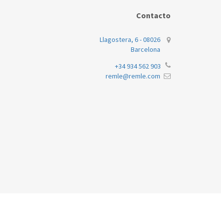
Contacto
JUNKERS/BO
Llagostera, 6 - 08026
Barcelona
JUNKERS/BO
+34 934 562 903
remle@remle.com
JUNKERS/BO
JUNKERS/BO
JUNKERS/BO
JUNKERS/BO
JUNKERS/BO