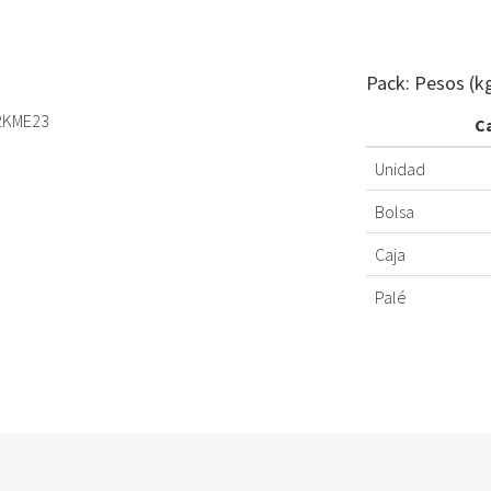
Pack: Pesos (k
2KME23
C
Unidad
Bolsa
Caja
Palé