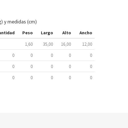
PLACA
CALENTADO
JUNKERS
g) y medidas (cm)
87072072950
288.45.0034
antidad
Peso
Largo
Alto
Ancho
1,60
35,00
16,00
12,00
Nombre Mar
0
0
0
0
0
JUNKERS/BO
0
0
0
0
0
JUNKERS/BO
0
0
0
0
0
JUNKERS/BO
JUNKERS/BO
JUNKERS/BO