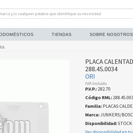
ODOMÉSTICOS
TIENDAS
SOBRE NOSOTROS
RA
PLACA CALENTAD
288.45.0034
ORI
IVA Incluido
P.V.P.:
282.70
Código RML:
288.45.00
Familia:
PLACAS CALD
Marca:
JUNKERS/BOS
Disponibilidad:
STOCK
Ver disponibilidad en tu