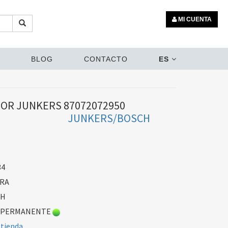
MI CUENTA
BLOG
CONTACTO
ES
OR JUNKERS 87072072950
JUNKERS/BOSCH
34
ERA
CH
 PERMANENTE
 tienda