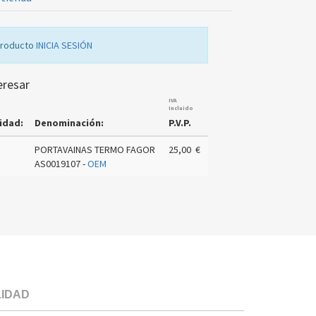
producto
INICIA SESIÓN
eresar
IVA
Incluido
idad:
Denominación:
P.V.P.
PORTAVAINAS TERMO FAGOR
25,00 €
AS0019107 -
OEM
LIDAD