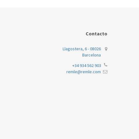
Contacto
Llagostera, 6 - 08026
Barcelona
+34 934 562 903
remle@remle.com