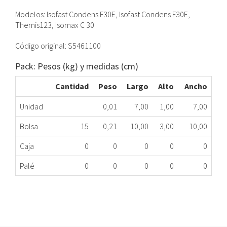
Modelos: Isofast Condens F30E, Isofast Condens F30E,
Themis123, Isomax C 30
Código original: S5461100
Pack: Pesos (kg) y medidas (cm)
Cantidad
Peso
Largo
Alto
Ancho
Unidad
0,01
7,00
1,00
7,00
Bolsa
15
0,21
10,00
3,00
10,00
Caja
0
0
0
0
0
Palé
0
0
0
0
0
CLIP CIERRE CALDERA SAUNIER DUVAL 15 UN.
371.66.0004
Nombre Marca
Modelo
Código Fabricante