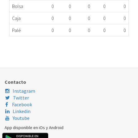
Bolsa
0
0
0
0
0
Caja
0
0
0
0
0
Palé
0
0
0
0
0
PURGADOR CALDERA CHAFFOTEAUX 65104703
282.31.0004
Nombre Marca
Modelo
Código Fabricante
CHAFFOTEAUX
ALIXIA24FFNG
65104703
Contacto
CHAFFOTEAUX
GENUS28FFB
65104703
Instagram
Twitter
CHAFFOTEAUX
NIAGARAC30FF
65104703
Facebook
Linkedin
Youtube
App disponible en iOs y Android