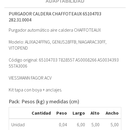
ADAPTABILIDAD
PURGADOR CALDERA CHAFFOTEAUX 65104703
282.31.0004
Purgador automático aire caldera CHAFFOTEAUX
Modelo: ALIXIA24FFNG, GENUS28FFB, NIAGARAC30FF,
VITOPEND
Código original: 65104703 7828557 AS0008266 AS0034393
557A3006
VIESSMANN FAGOR ACV
Kit tapa con boya + anclajes.
Pack: Pesos (kg) y medidas (cm)
Cantidad
Peso
Largo
Alto
Ancho
Unidad
0,04
6,00
5,00
5,00