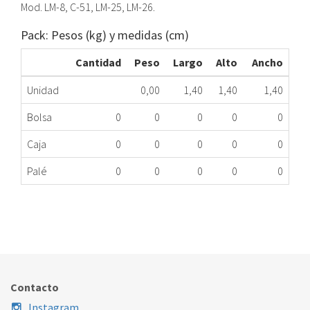
Mod. LM-8, C-51, LM-25, LM-26.
Pack: Pesos (kg) y medidas (cm)
Cantidad
Peso
Largo
Alto
Ancho
Unidad
0,00
1,40
1,40
1,40
Bolsa
0
0
0
0
0
Caja
0
0
0
0
0
Palé
0
0
0
0
0
TAPÓN VACIADO CALENTADOR CORBERÓ 5 -10L
366.28.1051
Nombre Marca
Modelo
Código Fabricante
Contacto
Instagram