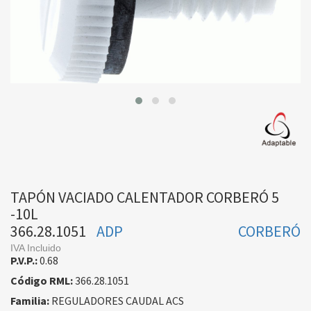
TAPÓN VACIADO CALENTADOR CORBERÓ 5
-10L
366.28.1051
ADP
CORBERÓ
IVA Incluido
P.V.P.:
0.68
Código RML:
366.28.1051
Familia:
REGULADORES CAUDAL ACS