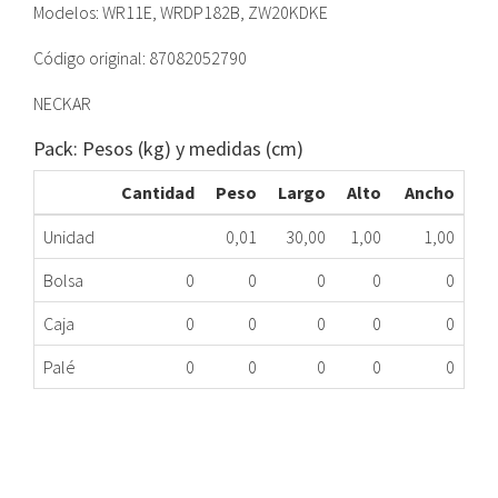
Modelos: WR11E, WRDP182B, ZW20KDKE
Código original: 87082052790
NECKAR
Pack: Pesos (kg) y medidas (cm)
Cantidad
Peso
Largo
Alto
Ancho
Unidad
0,01
30,00
1,00
1,00
Bolsa
0
0
0
0
0
Caja
0
0
0
0
0
Palé
0
0
0
0
0
VENTURI CALENTADOR JUNKERS 8708205279
366.45.0014
Nombre Marca
Modelo
Código Fabricante