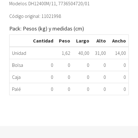
Modelos: DH12400M/11, 7736504720/01
Código original: 11021998
Pack: Pesos (kg) y medidas (cm)
Cantidad
Peso
Largo
Alto
Ancho
Unidad
1,62
40,00
31,00
14,00
Bolsa
0
0
0
0
0
Caja
0
0
0
0
0
Palé
0
0
0
0
0
RESISTENCIA CALENTADOR SIEMENS 11021998
344.67.0004
Nombre Marca
Modelo
Código Fabricante
SIEMENS
7736504720/01
11021998