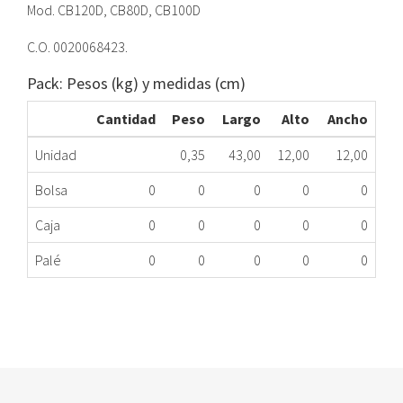
Mod. CB120D, CB80D, CB100D
C.O. 0020068423.
Pack: Pesos (kg) y medidas (cm)
Cantidad
Peso
Largo
Alto
Ancho
Unidad
0,35
43,00
12,00
12,00
Bolsa
0
0
0
0
0
Caja
0
0
0
0
0
Palé
0
0
0
0
0
RESISTENCIA TERMO SAUNIER DUVAL CB120D
344.66.0001
Nombre Marca
Modelo
Código Fabricante
SAUNIER DUVAL
AQ ELEC CB 50 D
20068423