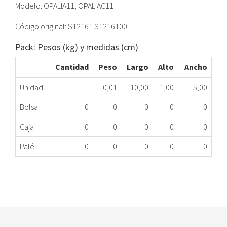
Modelo: OPALIA11, OPALIAC11
Código original: S12161 S1216100
Pack: Pesos (kg) y medidas (cm)
Cantidad
Peso
Largo
Alto
Ancho
Unidad
0,01
10,00
1,00
5,00
Bolsa
0
0
0
0
0
Caja
0
0
0
0
0
Palé
0
0
0
0
0
SELECTOR TEMPERATURA CALENTADOR SAUNIER
369.66.0001
Nombre Marca
Modelo
Código Fabricante
SAUNIER DUVAL
OPALIA
S12161