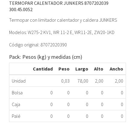
TERMOPAR CALENTADOR JUNKERS 8707202039
300.45.0052
Termopar con limitador calentador y caldera JUNKERS
Modelos: W275-2 KV1, WR 11-2 E, WR11-2E, ZW20-1KD
Código original: 87072020390
Pack: Pesos (kg) y medidas (cm)
Cantidad
Peso
Largo
Alto
Ancho
Unidad
0,03
78,00
2,00
2,00
Bolsa
0
0
0
0
0
Caja
0
0
0
0
0
Palé
0
0
0
0
0
TERMOPAR CALENTADOR JUNKERS 8707202039