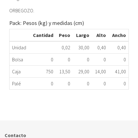
ORBEGOZO.
Pack: Pesos (kg) y medidas (cm)
Cantidad
Peso
Largo
Alto
Ancho
Unidad
0,02
30,00
0,40
0,40
Bolsa
0
0
0
0
0
Caja
750
13,50
29,00
14,00
41,00
Palé
0
0
0
0
0
TERMOPAR CALENTADOR VAILLANT M8 300mm.
300.60.0030
Nombre Marca
Modelo
Código Fabricante
Contacto