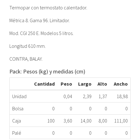
Termopar con termostato calentador.
Métrica 8. Gama 96. Limitador.
Mod. CGI 250 E. Modelos 5 litros.
Longitud 610 mm.
COINTRA, BALAY.
Pack: Pesos (kg) y medidas (cm)
Cantidad
Peso
Largo
Alto
Ancho
Unidad
0,04
2,39
1,37
18,98
Bolsa
0
0
0
0
0
Caja
100
3,60
14,00
8,00
111,00
Palé
0
0
0
0
0