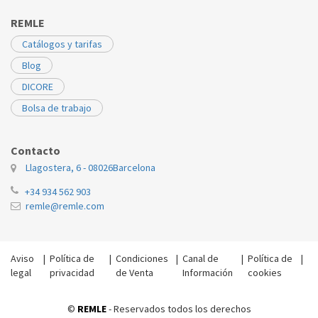
REMLE
Catálogos y tarifas
Blog
DICORE
Bolsa de trabajo
Contacto
Llagostera, 6 - 08026
Barcelona
+34 934 562 903
remle@remle.com
Aviso
|
Política de
|
Condiciones
|
Canal de
|
Política de
|
legal
privacidad
de Venta
Información
cookies
©
REMLE
- Reservados todos los derechos