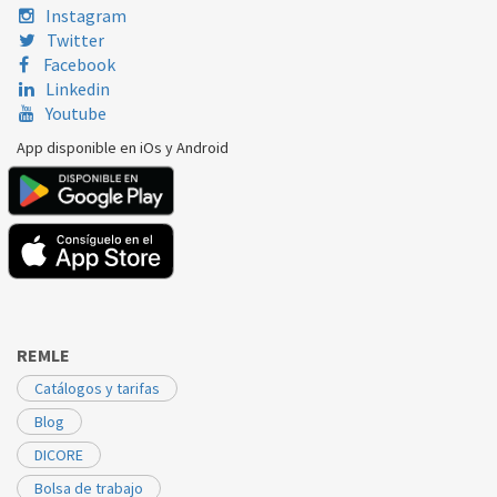
Instagram
SAUNIER DUVAL
Themaclassic C
S1012700
Twitter
Facebook
SAUNIER DUVAL
Thematek C 24 E
S1012700
Linkedin
Youtube
App disponible en iOs y Android
REMLE
Catálogos y tarifas
Blog
DICORE
Bolsa de trabajo