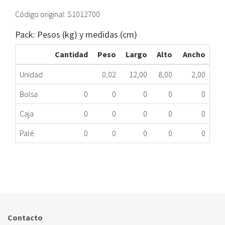
Código original: S1012700
Pack: Pesos (kg) y medidas (cm)
Cantidad
Peso
Largo
Alto
Ancho
Unidad
0,02
12,00
8,00
2,00
Bolsa
0
0
0
0
0
Caja
0
0
0
0
0
Palé
0
0
0
0
0
LIMITADOR CAUDAL CALDERA SAUNIER
354.66.0048
Nombre Marca
Modelo
Código Fabricante
SAUNIER DUVAL
SEMIA TEK F24
S10127
Contacto
SAUNIER DUVAL
Sémia Tek C 24
S1012700