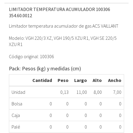
LIMITADOR TEMPERATURA ACUMULADOR 100306
354.60.0012
Limitador temperatura acumulador de gas ACS VAILLANT
Modelo: VGH 220/3 XZ, VGH 190/5 XZU R1, VGH SE 220/5
XZU R1
Código original: 100306
Pack: Pesos (kg) y medidas (cm)
Cantidad
Peso
Largo
Alto
Ancho
Unidad
0,13
11,00
8,00
7,00
Bolsa
0
0
0
0
0
Caja
0
0
0
0
0
Palé
0
0
0
0
0