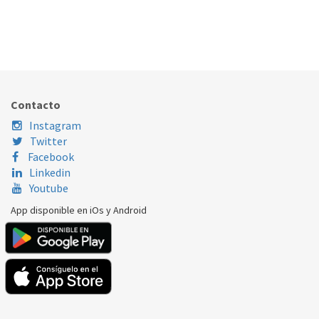
LIMITADOR TEMPERATURA ACUMULADOR 100306
354.60.0012
Nombre Marca
Modelo
Código Fabricante
VAILLANT
VGH 190/5 XZUR1
100306
Contacto
VAILLANT
VGH 220/3 XZ
100306
Instagram
Twitter
VAILLANT
VGHSE220/5XZUR1
100306
Facebook
Linkedin
Youtube
App disponible en iOs y Android