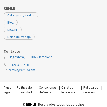
REMLE
Catálogos y tarifas
Blog
DICORE
Bolsa de trabajo
Contacto
Llagostera, 6 - 08026
Barcelona
+34 934 562 903
remle@remle.com
Aviso
|
Política de
|
Condiciones
|
Canal de
|
Política de
|
legal
privacidad
de Venta
Información
cookies
©
REMLE
- Reservados todos los derechos