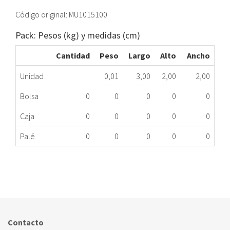
Código original: MU1015100
Pack: Pesos (kg) y medidas (cm)
Cantidad
Peso
Largo
Alto
Ancho
Unidad
0,01
3,00
2,00
2,00
Bolsa
0
0
0
0
0
Caja
0
0
0
0
0
Palé
0
0
0
0
0
TERMOSTATO SEGURIDAD CALDERA FAGOR
354.34.0007
Nombre Marca
Modelo
Código Fabricante
FAGOR
CE-24E/1 B
MU1015100
Contacto