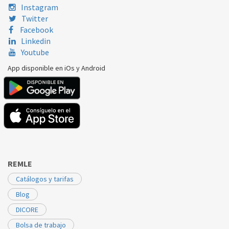
FAGOR
CE-24E/1 N
MU1015100
Instagram
Twitter
FAGOR
FE-18TC/1 B
MU1015100
Facebook
Linkedin
FAGOR
FE-18TC/1 N
MU1015100
Youtube
FAGOR
FE-24TC/1 B
MU1015100
App disponible en iOs y Android
FAGOR
FE-24TC/1 N
MU1015100
FAGOR
FE-27E/1 B
MU1015100
FAGOR
FE-27E/1 N
MU1015100
REMLE
Catálogos y tarifas
Blog
DICORE
Bolsa de trabajo