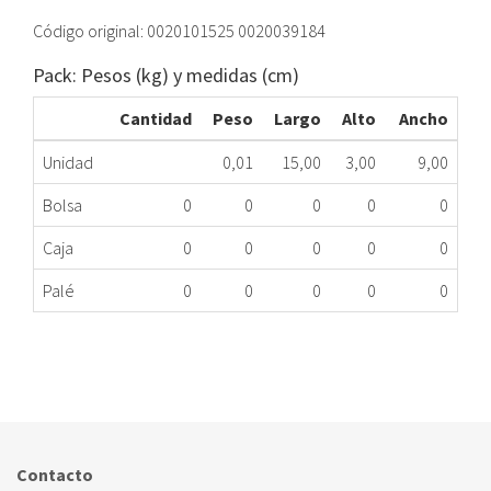
Código original: 0020101525 0020039184
Pack: Pesos (kg) y medidas (cm)
Cantidad
Peso
Largo
Alto
Ancho
Unidad
0,01
15,00
3,00
9,00
Bolsa
0
0
0
0
0
Caja
0
0
0
0
0
Palé
0
0
0
0
0
TERMOSTATO SEGURIDAD CALDERA SAUNIER
354.66.0034
Nombre Marca
Modelo
Código Fabricante
SAUNIER DUVAL
SEMIATEKC24
0020039184
Contacto