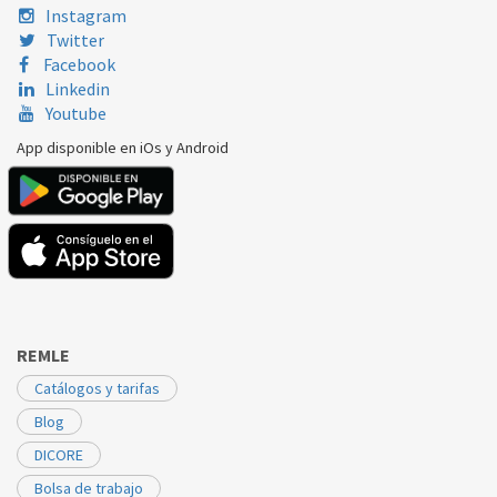
SAUNIER DUVAL
SEMIATEKF24
0020039184
Instagram
Twitter
SAUNIER DUVAL
Semia Tek C 24
20039184
Facebook
Linkedin
SAUNIER DUVAL
Semia Tek F 24
20039184
Youtube
App disponible en iOs y Android
REMLE
Catálogos y tarifas
Blog
DICORE
Bolsa de trabajo