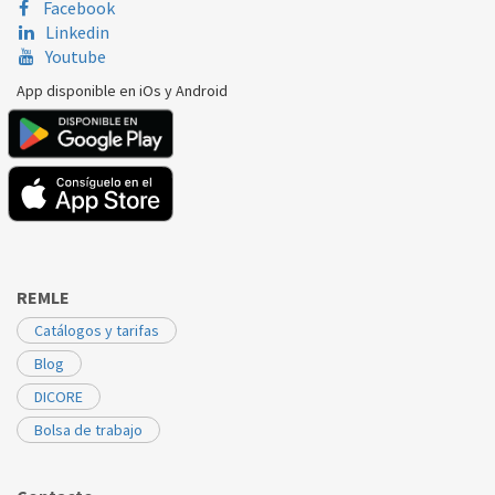
Facebook
Linkedin
JUNKERS/BOSCH
SUPRACOMPACTCG1
87161423100
Youtube
JUNKERS/BOSCH
SUPRACOMPACTCGW
87161423100
App disponible en iOs y Android
JUNKERS/BOSCH
ZAMAJ23
87161423100
REMLE
Catálogos y tarifas
Blog
DICORE
Bolsa de trabajo