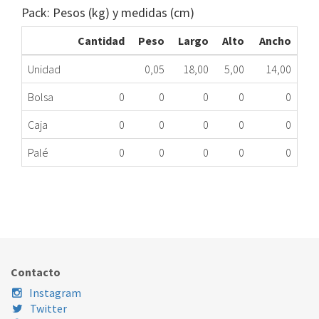
Pack: Pesos (kg) y medidas (cm)
Cantidad
Peso
Largo
Alto
Ancho
Unidad
0,05
18,00
5,00
14,00
Bolsa
0
0
0
0
0
Caja
0
0
0
0
0
Palé
0
0
0
0
0
TTO.LIMITADOR CL JUN 87161423100 ME
354.45.0905
Nombre Marca
Modelo
Código Fabricante
JUNKERS/BOSCH
CGA25-OSV-ESOIL
87161423100
Contacto
JUNKERS/BOSCH
CGW25-OSV-ESOIL
87161423100
Instagram
Twitter
JUNKERS/BOSCH
SUPRACG25-OSV-E
87161423100