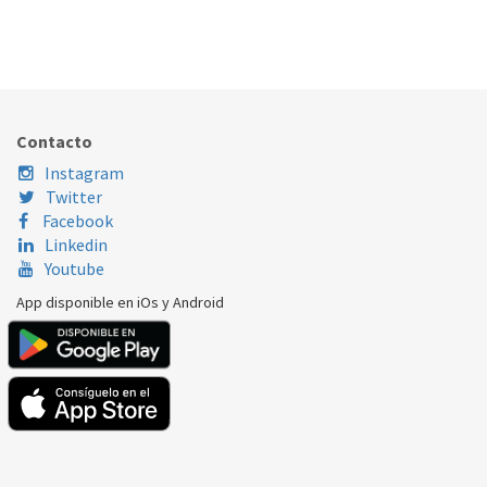
TERMOSTATO CALDERA JUNKERS 87161423090
071.45.0001
Nombre Marca
Modelo
Código Fabricante
JUNKERS/BOSCH
CGA25-OSV-ESOIL
87161423090
Contacto
JUNKERS/BOSCH
CGW25-OSV-ESOIL
87161423090
Instagram
Twitter
JUNKERS/BOSCH
SUPRA CG25-OSV-
87161423090
Facebook
Linkedin
Youtube
App disponible en iOs y Android