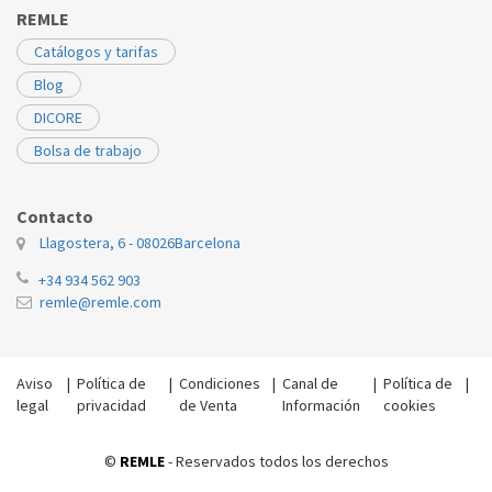
REMLE
Catálogos y tarifas
Blog
DICORE
Bolsa de trabajo
Contacto
Llagostera, 6 - 08026
Barcelona
+34 934 562 903
remle@remle.com
Aviso
|
Política de
|
Condiciones
|
Canal de
|
Política de
|
legal
privacidad
de Venta
Información
cookies
©
REMLE
- Reservados todos los derechos