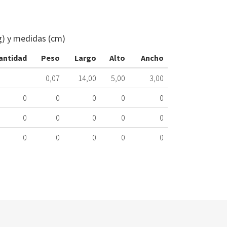
CARTUCHO
VÁLVULA
CALDERA
g) y medidas (cm)
SAUNIER
DUVAL
antidad
Peso
Largo
Alto
Ancho
292.66.0004
0,07
14,00
5,00
3,00
Nombre
Marca
Mo
0
0
0
0
0
SAUNIER
Ec
0
0
0
0
0
DUVAL
0
0
0
0
0
SAUNIER
Ec
DUVAL
SAUNIER
Ec
DUVAL
SAUNIER
Ec
DUVAL