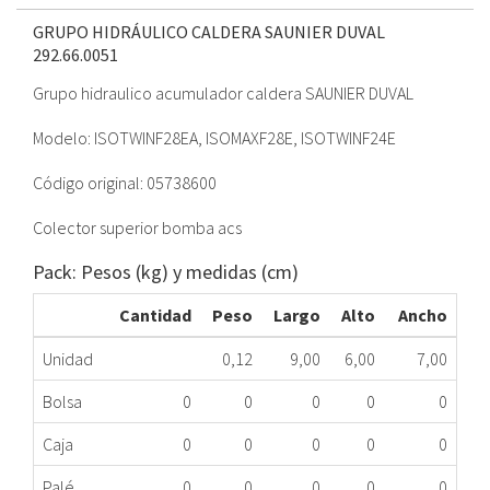
GRUPO HIDRÁULICO CALDERA SAUNIER DUVAL
292.66.0051
Grupo hidraulico acumulador caldera SAUNIER DUVAL
Modelo: ISOTWINF28EA, ISOMAXF28E, ISOTWINF24E
Código original: 05738600
Colector superior bomba acs
Pack: Pesos (kg) y medidas (cm)
Cantidad
Peso
Largo
Alto
Ancho
Unidad
0,12
9,00
6,00
7,00
Bolsa
0
0
0
0
0
Caja
0
0
0
0
0
Palé
0
0
0
0
0