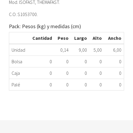
Mod. ISOFAST, THEMAFAST.
C.O. S1053700.
Pack: Pesos (kg) y medidas (cm)
Cantidad
Peso
Largo
Alto
Ancho
Unidad
0,14
9,00
5,00
6,00
Bolsa
0
0
0
0
0
Caja
0
0
0
0
0
Palé
0
0
0
0
0
MOTOR VÁLVULA CALDERA SAUNIER DUVAL
292.66.0008
Nombre Marca
Modelo
Código Fabricante
SAUNIER DUVAL
Condens F 24E
S10537