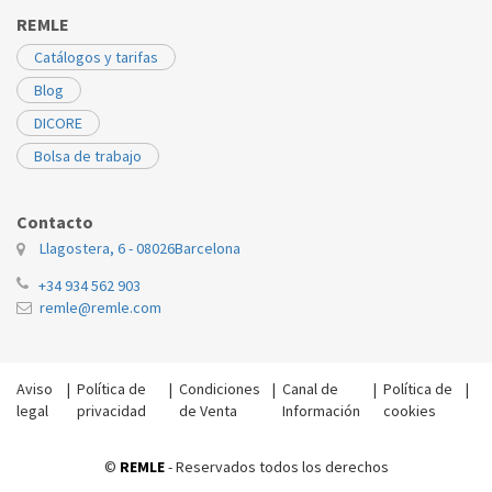
REMLE
Catálogos y tarifas
Blog
DICORE
Bolsa de trabajo
Contacto
Llagostera, 6 - 08026
Barcelona
+34 934 562 903
remle@remle.com
Aviso
|
Política de
|
Condiciones
|
Canal de
|
Política de
|
legal
privacidad
de Venta
Información
cookies
©
REMLE
- Reservados todos los derechos