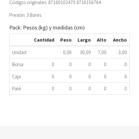
Códigos originales: 87160102470 8716156764
Presión: 3 Bares
Pack: Pesos (kg) y medidas (cm)
Cantidad
Peso
Largo
Alto
Ancho
Unidad
0,06
30,00
7,00
3,00
Bolsa
0
0
0
0
0
Caja
0
0
0
0
0
Palé
0
0
0
0
0
VÁLVULA SEGURIDAD CALDERA JUNKERS
350.45.0010
Nombre Marca
Modelo
Código Fabricante
JUNKERS/BOSCH
ZWA24-1A/K
8716156764