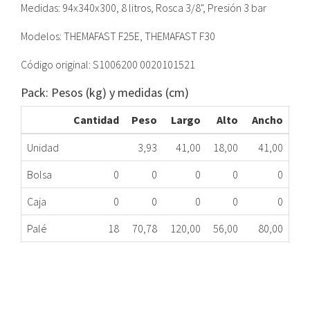
Medidas: 94x340x300, 8 litros, Rosca 3/8", Presión 3 bar
Modelos: THEMAFAST F25E, THEMAFAST F30
Código original: S1006200 0020101521
Pack: Pesos (kg) y medidas (cm)
Cantidad
Peso
Largo
Alto
Ancho
Unidad
3,93
41,00
18,00
41,00
Bolsa
0
0
0
0
0
Caja
0
0
0
0
0
Palé
18
70,78
120,00
56,00
80,00
VASO EXPANSIÓN CALDERA SAUNIER S1006200
299.66.0015
Nombre Marca
Modelo
Código Fabricante