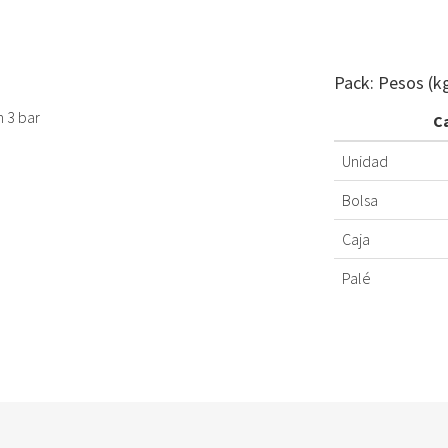
Pack: Pesos (k
n 3 bar
C
Unidad
Bolsa
Caja
Palé