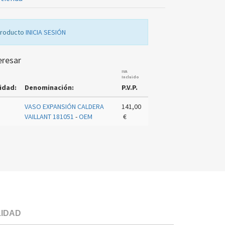
producto
INICIA SESIÓN
eresar
IVA
Incluido
idad:
Denominación:
P.V.P.
VASO EXPANSIÓN CALDERA
141,00
VAILLANT 181051
-
OEM
€
LIDAD