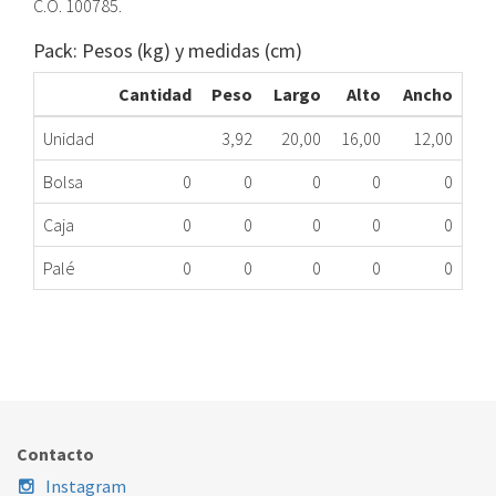
C.O. 100785.
Pack: Pesos (kg) y medidas (cm)
Cantidad
Peso
Largo
Alto
Ancho
Unidad
3,92
20,00
16,00
12,00
Bolsa
0
0
0
0
0
Caja
0
0
0
0
0
Palé
0
0
0
0
0
BOMBA LV COM 30mmx29mm 100785 HSME
088.90.0030
Nombre Marca
Modelo
Código Fabricante
COMENDA
XXX
100785
Contacto
Instagram