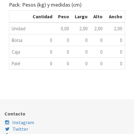
Pack: Pesos (kg) y medidas (cm)
Cantidad
Peso
Largo
Alto
Ancho
Unidad
0,00
2,00
2,00
2,00
Bolsa
0
0
0
0
0
Caja
0
0
0
0
0
Palé
0
0
0
0
0
TORNILLO PLANCHA ELECTROLUX 006653 ME
011.01.0212
Nombre Marca
Modelo
Código Fabricante
Contacto
Instagram
Twitter