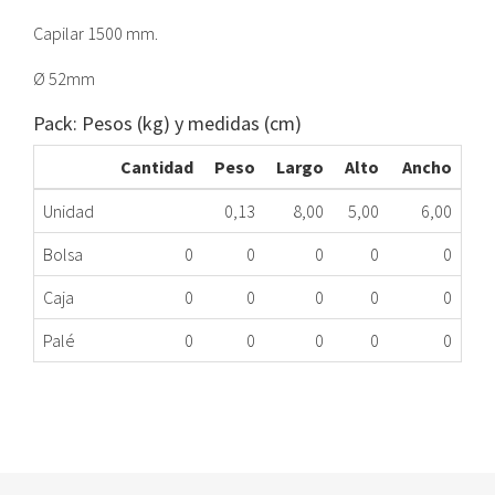
Capilar 1500 mm.
Ø 52mm
Pack: Pesos (kg) y medidas (cm)
Cantidad
Peso
Largo
Alto
Ancho
Unidad
0,13
8,00
5,00
6,00
Bolsa
0
0
0
0
0
Caja
0
0
0
0
0
Palé
0
0
0
0
0
TERMÓMETRO AGUJA LAVAVAJILLAS 0º 120ºC
029.00.0510
Nombre Marca
Modelo
Código Fabricante