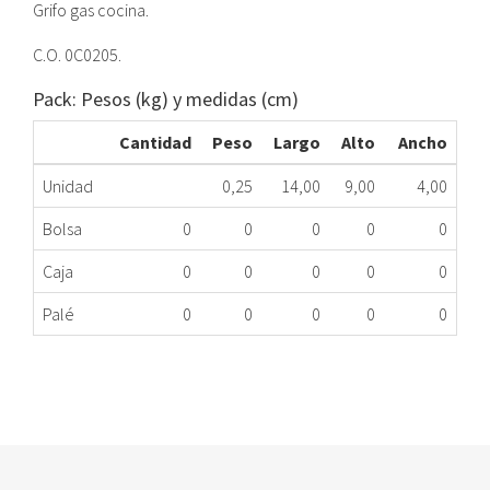
Grifo gas cocina.
C.O. 0C0205.
Pack: Pesos (kg) y medidas (cm)
Cantidad
Peso
Largo
Alto
Ancho
Unidad
0,25
14,00
9,00
4,00
Bolsa
0
0
0
0
0
Caja
0
0
0
0
0
Palé
0
0
0
0
0
GRIFO GAS CC ZAN 0C0205 EXHSME
339.87.0011
Nombre Marca
Modelo
Código Fabricante