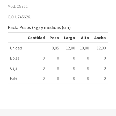
Mod. CG761.
C.O. U745626.
Pack: Pesos (kg) y medidas (cm)
Cantidad
Peso
Largo
Alto
Ancho
Unidad
0,05
12,00
10,00
12,00
Bolsa
0
0
0
0
0
Caja
0
0
0
0
0
Palé
0
0
0
0
0
BURLETE HORNO COCINA FAGOR CG761 HSME
313.34.0014
Nombre Marca
Modelo
Código Fabricante