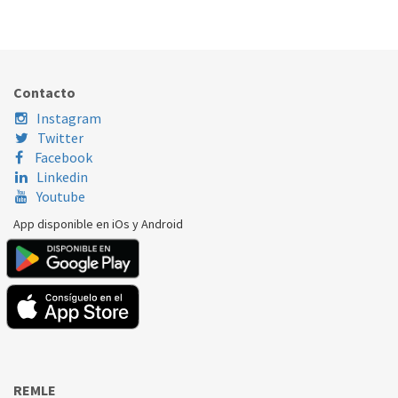
313.34.0063
Nombre Marca
Modelo
Código Fabricante
FAGOR
ACE-102
12041578
Contacto
Instagram
Twitter
Facebook
Linkedin
Youtube
App disponible en iOs y Android
REMLE