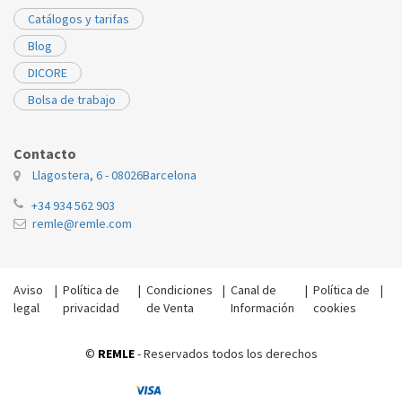
Catálogos y tarifas
Blog
DICORE
Bolsa de trabajo
Contacto
Llagostera, 6 - 08026
Barcelona
+34 934 562 903
remle@remle.com
Aviso
|
Política de
|
Condiciones
|
Canal de
|
Política de
|
legal
privacidad
de Venta
Información
cookies
©
REMLE
- Reservados todos los derechos