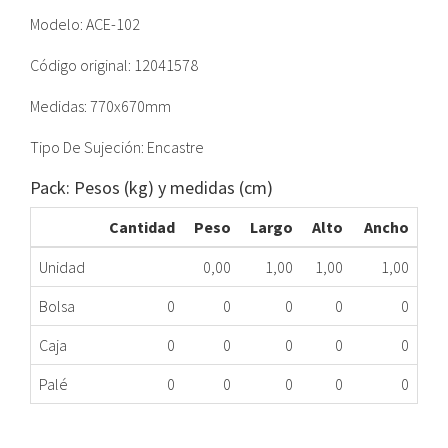
Modelo: ACE-102
Código original: 12041578
Medidas: 770x670mm
Tipo De Sujeción: Encastre
Pack: Pesos (kg) y medidas (cm)
Cantidad
Peso
Largo
Alto
Ancho
Unidad
0,00
1,00
1,00
1,00
Bolsa
0
0
0
0
0
Caja
0
0
0
0
0
Palé
0
0
0
0
0
JUNTA PUERTA HORNO FAGOR 12041578 HSME