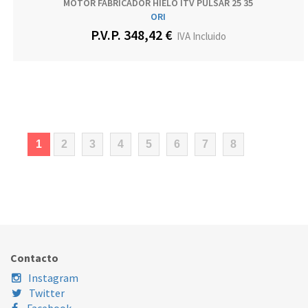
MOTOR FABRICADOR HIELO ITV PULSAR 25 35
ORI
P.V.P. 348,42 €
IVA Incluido
(current)
1
2
3
4
5
6
7
8
Contacto
Instagram
Twitter
Facebook