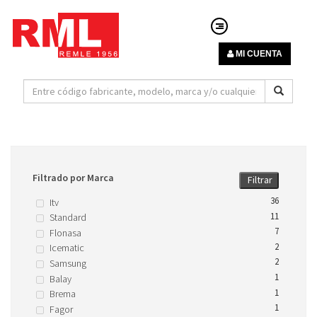
MI CUENTA
Filtrado por Marca
Filtrar
36
Itv
11
Standard
7
Flonasa
2
Icematic
2
Samsung
1
Balay
1
Brema
1
Fagor