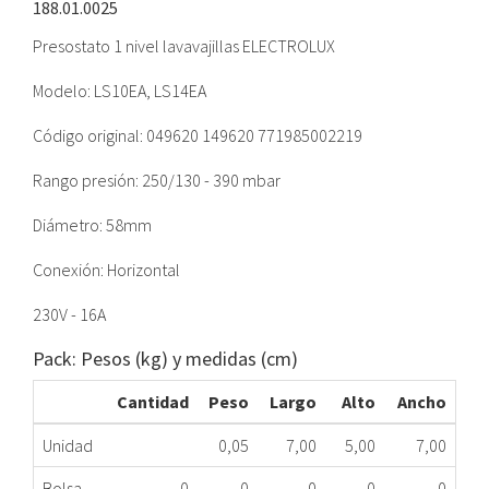
188.01.0025
Presostato 1 nivel lavavajillas ELECTROLUX
Modelo: LS10EA, LS14EA
Código original: 049620 149620 771985002219
Rango presión: 250/130 - 390 mbar
Diámetro: 58mm
Conexión: Horizontal
230V - 16A
Pack: Pesos (kg) y medidas (cm)
Cantidad
Peso
Largo
Alto
Ancho
Unidad
0,05
7,00
5,00
7,00
Bolsa
0
0
0
0
0