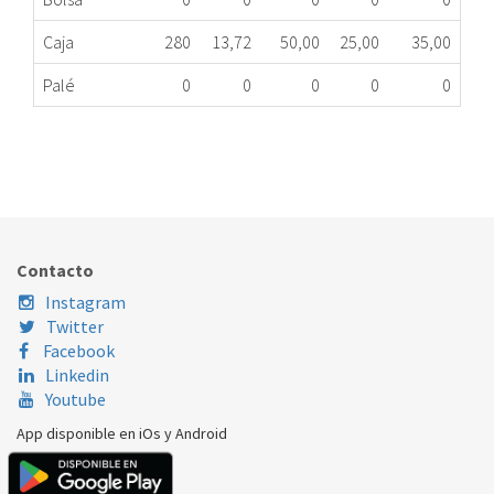
Caja
280
13,72
50,00
25,00
35,00
Palé
0
0
0
0
0
PRESOSTATO 1 NIVEL HORIZONTAL 250/130
188.01.0025
Nombre Marca
Modelo
Código Fabricante
ELECTROLUX
XXX
049620
Contacto
Instagram
Twitter
Facebook
Linkedin
Youtube
App disponible en iOs y Android