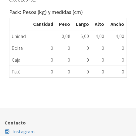
Pack: Pesos (kg) y medidas (cm)
Cantidad
Peso
Largo
Alto
Ancho
Unidad
0,08
6,00
4,00
4,00
Bolsa
0
0
0
0
0
Caja
0
0
0
0
0
Palé
0
0
0
0
0
REGULADOR AIRE CC FAG 4000 U265702 HSME
336.34.0023
Nombre Marca
Modelo
Código Fabricante
Contacto
Instagram