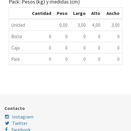
Pack: Pesos (kg) y medidas (cm)
Cantidad
Peso
Largo
Alto
Ancho
Unidad
0,00
3,00
4,00
3,00
Bolsa
0
0
0
0
0
Caja
0
0
0
0
0
Palé
0
0
0
0
0
INTERRUPTOR CAFETERA CIMBALI PULSANTE
533.09.1265
Nombre Marca
Modelo
Código Fabricante
Contacto
Instagram
Twitter
Facebook