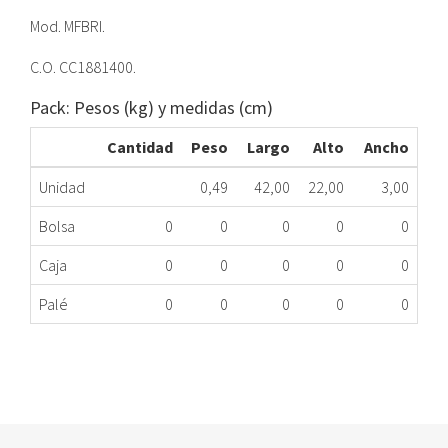
Mod. MFBRI.
C.O. CC1881400.
Pack: Pesos (kg) y medidas (cm)
Cantidad
Peso
Largo
Alto
Ancho
Unidad
0,49
42,00
22,00
3,00
Bolsa
0
0
0
0
0
Caja
0
0
0
0
0
Palé
0
0
0
0
0
RESISTENCIA FREIDORA FAGOR CC1881400 ME
344.34.0001
Nombre Marca
Modelo
Código Fabricante