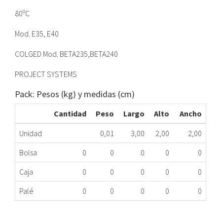
80ºC
Mod. E35, E40
COLGED Mod. BETA235,BETA240
PROJECT SYSTEMS
Pack: Pesos (kg) y medidas (cm)
Cantidad
Peso
Largo
Alto
Ancho
Unidad
0,01
3,00
2,00
2,00
Bolsa
0
0
0
0
0
Caja
0
0
0
0
0
Palé
0
0
0
0
0
TERMOSTATO FIJO 80ºC COLGED E40
090.90.0061