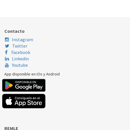
Nombre Marca
Modelo
Código Fabricante
COLGED
BETA235
Contacto
COLGED
BETA240
Instagram
ELETTROBAR
E35
Twitter
Facebook
ELETTROBAR
E40
Linkedin
Youtube
App disponible en iOs y Android
REMLE