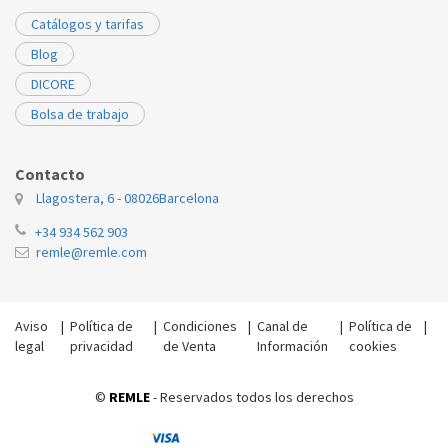
Catálogos y tarifas
Blog
DICORE
Bolsa de trabajo
Contacto
Llagostera, 6 - 08026
Barcelona
+34 934 562 903
remle@remle.com
Aviso
|
Política de
|
Condiciones
|
Canal de
|
Política de
|
legal
privacidad
de Venta
Información
cookies
©
REMLE
- Reservados todos los derechos