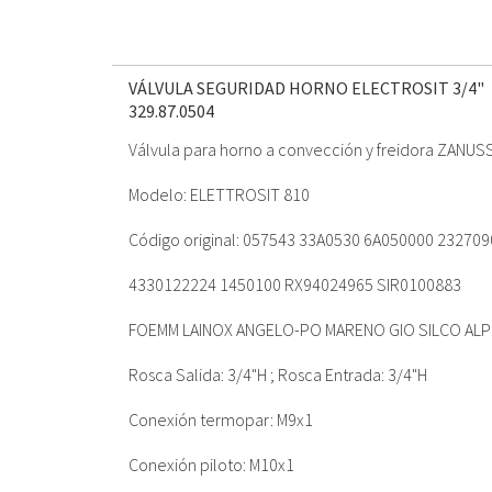
VÁLVULA SEGURIDAD HORNO ELECTROSIT 3/4"
329.87.0504
Válvula para horno a convección y freidora ZANUSS
Modelo: ELETTROSIT 810
Código original: 057543 33A0530 6A050000 23270
4330122224 1450100 RX94024965 SIR0100883
FOEMM LAINOX ANGELO-PO MARENO GIO SILCO AL
Rosca Salida: 3/4"H ; Rosca Entrada: 3/4"H
Conexión termopar: M9x1
Conexión piloto: M10x1