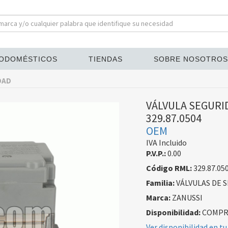
ODOMÉSTICOS
TIENDAS
SOBRE NOSOTROS
DAD
VÁLVULA SEGURI
329.87.0504
OEM
IVA Incluido
P.V.P.:
0.00
Código RML:
329.87.05
Familia:
VÁLVULAS DE 
Marca:
ZANUSSI
Disponibilidad:
COMPRA
Ver disponibilidad en tu