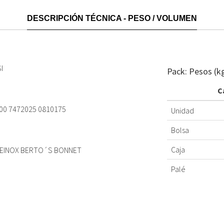
DESCRIPCIÓN TÉCNICA - PESO / VOLUMEN
I
Pack: Pesos (k
C
900 7472025 0810175
Unidad
Bolsa
Caja
PEINOX BERTO´S BONNET
Palé