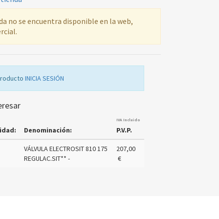
ada no se encuentra disponible en la web,
rcial.
producto
INICIA SESIÓN
eresar
IVA Incluido
idad:
Denominación:
P.V.P.
VÁLVULA ELECTROSIT 810 175
207,00
REGULAC.SIT** -
€