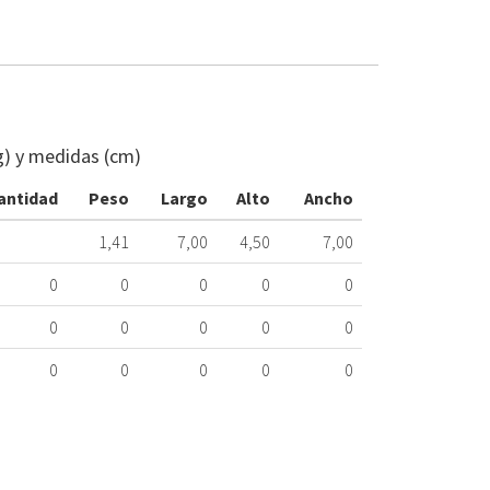
VÁLVULA
SEGURIDAD
HORNO
g) y medidas (cm)
ELECTROSIT
3/4"
antidad
Peso
Largo
Alto
Ancho
329.87.0504
1,41
7,00
4,50
7,00
Nombre
Marca
Mo
0
0
0
0
0
0
0
0
0
0
0
0
0
0
0