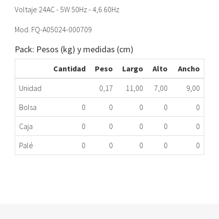
Voltaje 24AC - 5W 50Hz - 4,6 60Hz
Mod. FQ-A05024-000709
Pack: Pesos (kg) y medidas (cm)
Cantidad
Peso
Largo
Alto
Ancho
Unidad
0,17
11,00
7,00
9,00
Bolsa
0
0
0
0
0
Caja
0
0
0
0
0
Palé
0
0
0
0
0
BOBINA VÁLVULA SOLENOIDE MDF 24V SANHUA
483.00.0070
Nombre Marca
Modelo
Código Fabricante