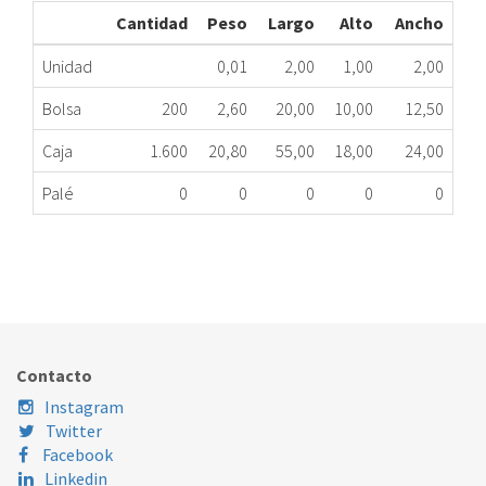
Cantidad
Peso
Largo
Alto
Ancho
Unidad
0,01
2,00
1,00
2,00
Bolsa
200
2,60
20,00
10,00
12,50
Caja
1.600
20,80
55,00
18,00
24,00
Palé
0
0
0
0
0
ABRAZADERA METÁLICA UNIVERSAL 12/20 mm.
053.00.1220
Nombre Marca
Modelo
Código Fabricante
Contacto
Instagram
Twitter
Facebook
Linkedin