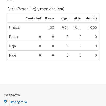
Pack: Pesos (kg) y medidas (cm)
Cantidad
Peso
Largo
Alto
Ancho
Unidad
0,33
19,00
18,00
10,00
Bolsa
0
0
0
0
0
Caja
0
0
0
0
0
Palé
0
0
0
0
0
KIT DE FIJACION FRIGO 12131000A17328
412.90.0001
Nombre Marca
Modelo
Código Fabricante
MIDEA
MDRE306FGE01
12131000A17328
Contacto
Instagram