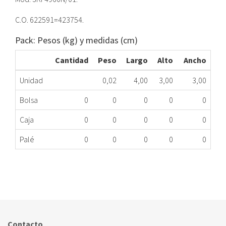
C.O. 622591=423754.
Pack: Pesos (kg) y medidas (cm)
Cantidad
Peso
Largo
Alto
Ancho
Unidad
0,02
4,00
3,00
3,00
Bolsa
0
0
0
0
0
Caja
0
0
0
0
0
Palé
0
0
0
0
0
PIE AMORTIGUADOR FR BAL 3KF4960N/01 ME
092.16.0008
Nombre Marca
Modelo
Código Fabricante
BALAY
3KF4960N/01
622591
Contacto