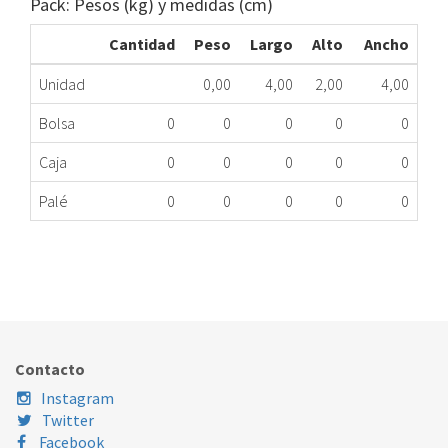
Pack: Pesos (kg) y medidas (cm)
Cantidad
Peso
Largo
Alto
Ancho
Unidad
0,00
4,00
2,00
4,00
Bolsa
0
0
0
0
0
Caja
0
0
0
0
0
Palé
0
0
0
0
0
JUNTA TOBERA LV INDESIT 103689 ME
214.43.0001
Nombre Marca
Modelo
Código Fabricante
INDESIT
XXX
084600
Contacto
Instagram
Twitter
Facebook