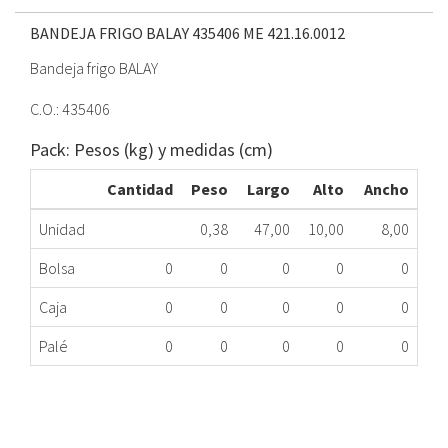
BANDEJA FRIGO BALAY 435406 ME
421.16.0012
Bandeja frigo BALAY
C.O.: 435406
Pack: Pesos (kg) y medidas (cm)
Cantidad
Peso
Largo
Alto
Ancho
Unidad
0,38
47,00
10,00
8,00
Bolsa
0
0
0
0
0
Caja
0
0
0
0
0
Palé
0
0
0
0
0
BANDEJA FRIGO BALAY 435406 ME
421.16.0012
Nombre Marca
Modelo
Código Fabricante