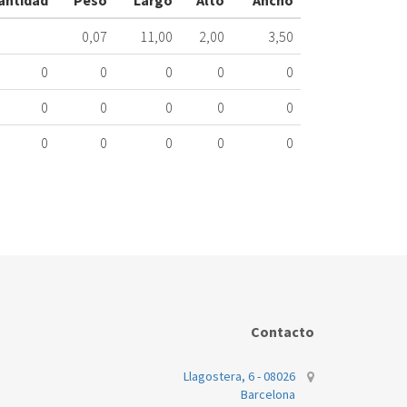
antidad
Peso
Largo
Alto
Ancho
ME
404.33.0031
0,07
11,00
2,00
3,50
Nombre
0
0
0
0
0
Marca
0
0
0
0
0
ELECTROLUX
0
0
0
0
0
Contacto
Llagostera, 6 - 08026
Barcelona