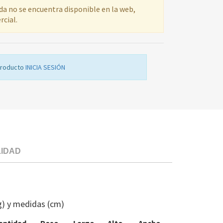
ada no se encuentra disponible en la web,
rcial.
producto
INICIA SESIÓN
LIDAD
BISAGRA
SUPERIOR
FR
g) y medidas (cm)
ELE
2147106120