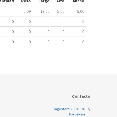
antidad
Peso
Largo
Alto
Ancho
KGU3462103
ME
0,09
13,00
5,00
5,00
404.20.0017
0
0
0
0
0
Nombre
Marca
Mo
0
0
0
0
0
BOSCH
KG
0
0
0
0
0
Contacto
Llagostera, 6 - 08026
Barcelona