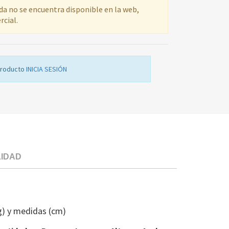
ada no se encuentra disponible en la web,
rcial.
producto
INICIA SESIÓN
LIDAD
IMAN
PERMANENT
PTA
g) y medidas (cm)
CO
BOS