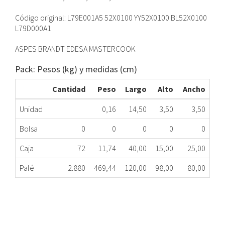
Código original: L79E001A5 52X0100 YY52X0100 BL52X0100
L79D000A1
ASPES BRANDT EDESA MASTERCOOK
Pack: Pesos (kg) y medidas (cm)
Cantidad
Peso
Largo
Alto
Ancho
Unidad
0,16
14,50
3,50
3,50
Bolsa
0
0
0
0
0
Caja
72
11,74
40,00
15,00
25,00
Palé
2.880
469,44
120,00
98,00
80,00
BISAGRA PARA PUERTA LAVADORA FAGOR 180º
171.34.0200
Nombre Marca
Modelo
Código Fabricante