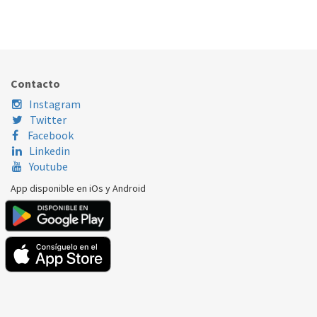
CUERDA BISAGRA LAVAVAJILLAS 1881050300
219.90.0050
Nombre Marca
Modelo
Código Fabricante
BEKO
DA512IX
1881050300
Contacto
BEKO
DFC04210W
1881050300
Instagram
Twitter
BEKO
DIN14210
1881050300
Facebook
Linkedin
Youtube
App disponible en iOs y Android