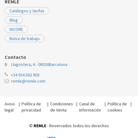
REMLE
Catálogos y tarifas
Blog
DICORE
Bolsa de trabajo
Contacto
Llagostera, 6 - 08026
Barcelona
+34 934 562 903
remle@remle.com
Aviso
|
Política de
|
Condiciones
|
Canal de
|
Política de
|
legal
privacidad
de Venta
Información
cookies
©
REMLE
- Reservados todos los derechos