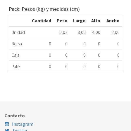
Pack: Pesos (kg) y medidas (cm)
Cantidad
Peso
Largo
Alto
Ancho
Unidad
0,02
8,00
4,00
2,00
Bolsa
0
0
0
0
0
Caja
0
0
0
0
0
Palé
0
0
0
0
0
BISAGRA SECADORA INDESIT C00307738
267.43.0003
Nombre Marca
Modelo
Código Fabricante
INDESIT
IS41VEX
C00307738
Contacto
INDESIT
NIS41VEU
C00307738
Instagram
Twitter